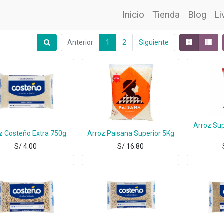
Inicio
Tienda
Blog
Li
Anterior
1
2
Siguiente
Arroz Sup
z Costeño Extra 750g
Arroz Paisana Superior 5Kg
S/
4.00
S/
16.80