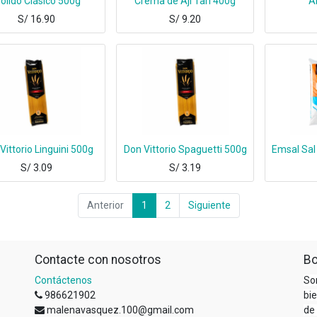
olido Clásico 500g
Crema de Ají Tari 400g
A
S/
16.90
S/
9.20
Vittorio Linguini 500g
Don Vittorio Spaguetti 500g
Emsal Sal
S/
3.09
S/
3.19
Anterior
1
2
Siguiente
Contacte con nosotros
Bo
Contáctenos
So
986621902
bi
malenavasquez.100@gmail.com
de