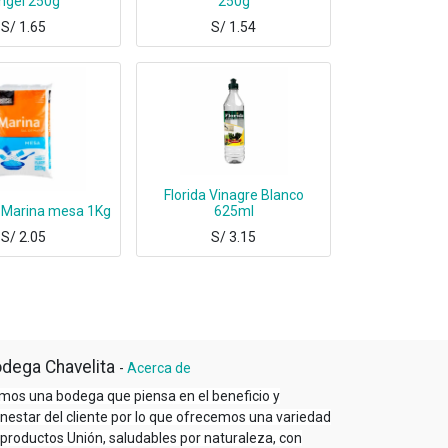
ngel 250g
250g
S/
1.65
S/
1.54
Florida Vinagre Blanco
 Marina mesa 1Kg
625ml
S/
2.05
S/
3.15
dega Chavelita
-
Acerca de
mos una bodega que piensa en el beneficio y
enestar del cliente por lo que ofrecemos una variedad
 productos Unión, saludables por naturaleza, con