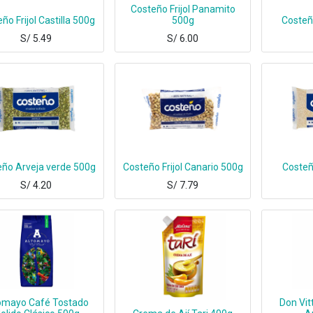
Costeño Frijol Panamito
ño Frijol Castilla 500g
500g
Costeñ
S/
5.49
S/
6.00
eño Arveja verde 500g
Costeño Frijol Canario 500g
Costeñ
S/
4.20
S/
7.79
omayo Café Tostado
Don Vit