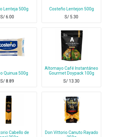
o Lenteja 500g
Costeño Lentejon 500g
S/
6.00
S/
5.30
Altomayo Café Instantáneo
o Quinua 500g
Gourmet Doypack 100g
S/
8.89
S/
13.30
torio Cabello de
Don Vittorio Canuto Rayado