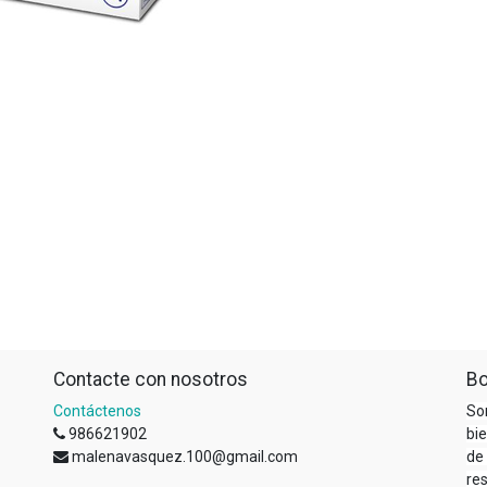
Contacte con nosotros
Bo
Contáctenos
So
986621902
bi
malenavasquez.100@gmail.com
de
re